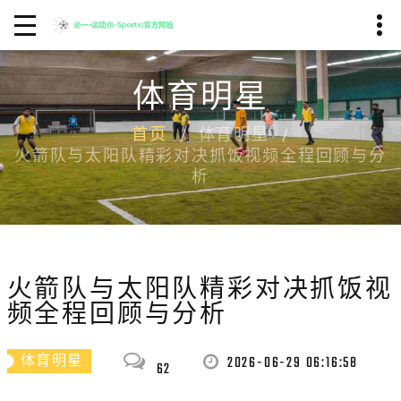
体育明星
首页
体育明星
火箭队与太阳队精彩对决抓饭视频全程回顾与分
析
火箭队与太阳队精彩对决抓饭视
频全程回顾与分析
2026-06-29 06:16:58
体育明星
62