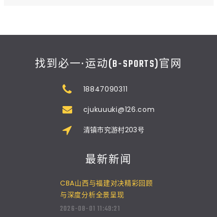
找到必一·运动(B-SPORTS)官网
18847090311
cjukuuuki@126.com
清镇市究游村203号
最新新闻
CBA山西与福建对决精彩回顾
与深度分析全景呈现
2026-08-01 11:49:21