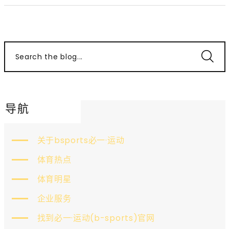
Search the blog...
导航
关于bsports必一·运动
体育热点
体育明星
企业服务
找到必一·运动(b-sports)官网