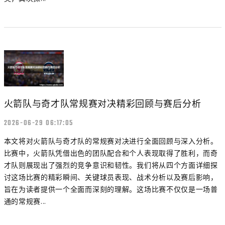
火箭队与奇才队常规赛对决精彩回顾与赛后分析
2026-06-29 06:17:05
本文将对火箭队与奇才队的常规赛对决进行全面回顾与深入分析。
比赛中，火箭队凭借出色的团队配合和个人表现取得了胜利，而奇
才队则展现出了强烈的竞争意识和韧性。我们将从四个方面详细探
讨这场比赛的精彩瞬间、关键球员表现、战术分析以及赛后影响，
旨在为读者提供一个全面而深刻的理解。这场比赛不仅仅是一场普
通的常规赛...