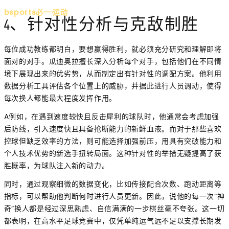
bsports必一·运动
4、针对性分析与克敌制胜
每位成功教练都明白，要想赢得胜利，就必须充分研究和理解即将
面对的对手。瓜迪奥拉擅长深入分析每个对手，包括他们在不同情
境下展现出来的优劣势，从而制定出有针对性的调配方案。他利用
数据分析工具评估各个位置上的威胁，并据此进行人员调动，使得
每次换人都能最大程度发挥作用。
A例如，在遇到速度较快且反击犀利的球队时，他通常会考虑加强
后防线，引入速度快且具备抢断能力的新鲜血液。而对于那些喜欢
控球但缺乏效率的方法，则可能选择加强前压，用具有突破能力和
个人技术优势的新选手扭转局面。这种针对性的举措无疑提高了获
胜概率，为球队注入新的动力。
同时，通过观察细微的数据变化，比如传接配合次数、跑动距离等
指标，可以帮助他判断何时进行人员更新。因此，说他的每一次“神
奇”换人都是经过深思熟虑、自信满满的一步棋丝毫不夸张。这一切
都表明，在高水平足球竞赛中，仅凭单纯运气远不足以支撑长期发