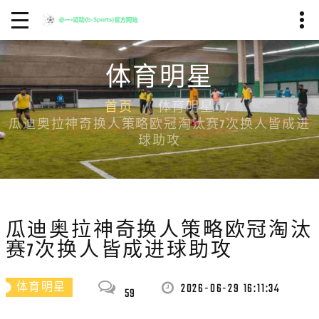
体育明星
首页
体育明星
瓜迪奥拉神奇换人策略欧冠淘汰赛7次换人皆成进
球助攻
瓜迪奥拉神奇换人策略欧冠淘汰
赛7次换人皆成进球助攻
2026-06-29 16:11:34
体育明星
59