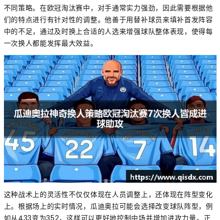
不同策略。在欧冠淘汰赛中，对手通常实力强劲，因此需要根据他
们的特点进行有针对性的调整。他善于用替补球员来填补首发阵容
中的不足，通过及时换上合适的人选来增强球队整体表现，使得每
一次换人都能发挥最大效益。
这种战术上的灵活性不仅仅体现在人员调整上，还体现在阵型变化
上。根据场上的实时情况，瓜迪奥拉可能会选择改变球队阵型，例
如从433变为352，这样可以更好地控制中场并增加进攻力量。正