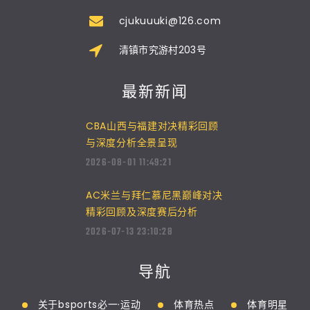
cjukuuuki@126.com
清镇市究游村203号
最新新闻
CBA山西与福建对决精彩回顾
与深度分析全景呈现
2026-08-01 11:49:21
AC米兰与拜仁慕尼黑巅峰对决
精彩回顾及深度赛后分析
2026-07-13 23:10:28
导航
关于bsports必一·运动
体育热点
体育明星