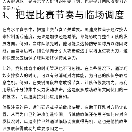
入关键进球，是展示个人价值的重要时刻，也是提升团队凝聚力的
重要方式。
3、把握比赛节奏与临场调度
在高水平赛事中，把握比赛节奏至关重要。瓜迪奥拉善于通过换人
来控制游戏速度，无论是加快还是减缓，都能影响到整个团队的发
展方向。例如，当球队领先时，他可能会选择防守型球员以稳固防
线。而当落后时，则会倾向于引入攻击型选手以增强进攻火力，这
种快速反应确保了球队始终保持竞争力。
此外，竞技体育中的时间管理也不可忽视。在某些情况下，通过巧
妙安排换人的时间，可以有效消耗对方体能，为自己的队伍争取喘
息之机。例如，在关键阶段故意放慢节奏，让队伍恢复精力，再利
用最后十分钟集中火力发动攻击，这是很多成功教练共同使用的一
种技艺，而瓜迪奥拉对此应用自如。
值得注意的是，适当延迟或提前做出决策，有助于打乱对方防守布
置，从而为自己的进攻创造空间。当其他教练还在思考如何应对突
发状况时，瓜迪奥拉已然通过临场调度赢得先机，这也是他执教生
涯屡屡获得成功的重要原因之一。