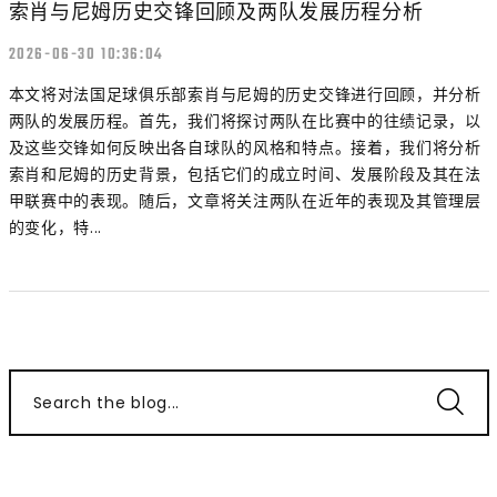
索肖与尼姆历史交锋回顾及两队发展历程分析
2026-06-30 10:36:04
本文将对法国足球俱乐部索肖与尼姆的历史交锋进行回顾，并分析
两队的发展历程。首先，我们将探讨两队在比赛中的往绩记录，以
及这些交锋如何反映出各自球队的风格和特点。接着，我们将分析
索肖和尼姆的历史背景，包括它们的成立时间、发展阶段及其在法
甲联赛中的表现。随后，文章将关注两队在近年的表现及其管理层
的变化，特...
Search the blog...