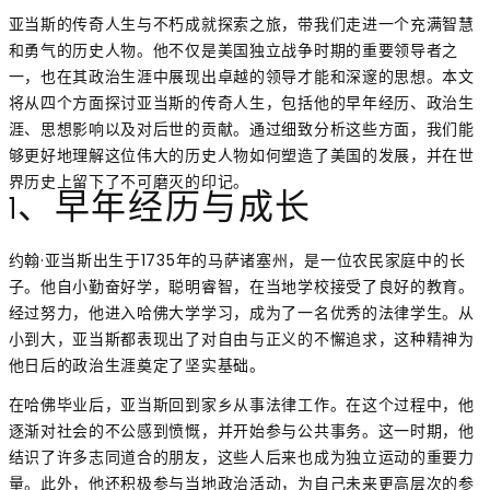
亚当斯的传奇人生与不朽成就探索之旅，带我们走进一个充满智慧
和勇气的历史人物。他不仅是美国独立战争时期的重要领导者之
一，也在其政治生涯中展现出卓越的领导才能和深邃的思想。本文
将从四个方面探讨亚当斯的传奇人生，包括他的早年经历、政治生
涯、思想影响以及对后世的贡献。通过细致分析这些方面，我们能
够更好地理解这位伟大的历史人物如何塑造了美国的发展，并在世
界历史上留下了不可磨灭的印记。
1、早年经历与成长
约翰·亚当斯出生于1735年的马萨诸塞州，是一位农民家庭中的长
子。他自小勤奋好学，聪明睿智，在当地学校接受了良好的教育。
经过努力，他进入哈佛大学学习，成为了一名优秀的法律学生。从
小到大，亚当斯都表现出了对自由与正义的不懈追求，这种精神为
他日后的政治生涯奠定了坚实基础。
在哈佛毕业后，亚当斯回到家乡从事法律工作。在这个过程中，他
逐渐对社会的不公感到愤慨，并开始参与公共事务。这一时期，他
结识了许多志同道合的朋友，这些人后来也成为独立运动的重要力
量。此外，他还积极参与当地政治活动，为自己未来更高层次的参