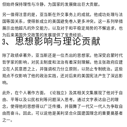
但始终保持理性与冷静，为国家的发展做出巨大贡献。
另一值得注意的是，亚当斯在外交事务上的成就。他成功处理与法
国等国关系，使得新成立的美国避免卷入更多冲突。这一系列举措
展示出他超凡的外交能力，以及对于和平稳定局势的不懈追求，也
为后来美国外交政策的发展提供了宝贵经验。
3、思想影响与理论贡献
除了政绩卓著外，亚当斯还是一位杰出的思想家。他深受启蒙时代
哲学家的影响，对民主制度和法治有着深刻理解。他主张政府应建
立在人民意愿之上，并强调权力分立原则，以防止专制统治。这些
观点不仅影响了他的政治实践，还对后来的美国宪法产生了深远影
响。
此外，在个人著作方面，《论独立》及其相关文集展现了他对于自
由、平等以及公民权利等问题深入思考。通过文字表达自己的理
念，使得他的思想得以广泛传播，并鼓舞了一代又一代人为争取自
由而奋斗。因此，可以说他是美利坚合众国建国理念的重要奠基者
之一。