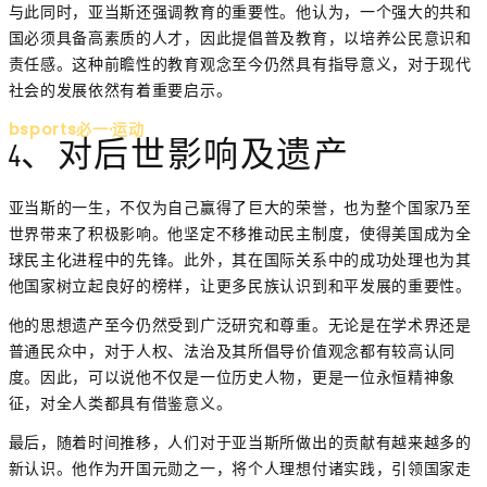
与此同时，亚当斯还强调教育的重要性。他认为，一个强大的共和
国必须具备高素质的人才，因此提倡普及教育，以培养公民意识和
责任感。这种前瞻性的教育观念至今仍然具有指导意义，对于现代
社会的发展依然有着重要启示。
bsports必一·运动
4、对后世影响及遗产
亚当斯的一生，不仅为自己赢得了巨大的荣誉，也为整个国家乃至
世界带来了积极影响。他坚定不移推动民主制度，使得美国成为全
球民主化进程中的先锋。此外，其在国际关系中的成功处理也为其
他国家树立起良好的榜样，让更多民族认识到和平发展的重要性。
他的思想遗产至今仍然受到广泛研究和尊重。无论是在学术界还是
普通民众中，对于人权、法治及其所倡导价值观念都有较高认同
度。因此，可以说他不仅是一位历史人物，更是一位永恒精神象
征，对全人类都具有借鉴意义。
最后，随着时间推移，人们对于亚当斯所做出的贡献有越来越多的
新认识。他作为开国元勋之一，将个人理想付诸实践，引领国家走