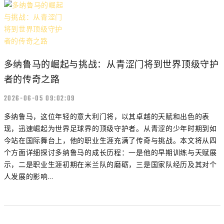
多纳鲁马的崛起与挑战：从青涩门将到世界顶级守护
者的传奇之路
2026-06-05 09:02:09
多纳鲁马，这位年轻的意大利门将，以其卓越的天赋和出色的表
现，迅速崛起为世界足球界的顶级守护者。从青涩的少年时期到如
今站在国际舞台上，他的职业生涯充满了传奇与挑战。本文将从四
个方面详细探讨多纳鲁马的成长历程：一是他的早期训练与天赋展
示，二是职业生涯初期在米兰队的磨砺，三是国家队经历及其对个
人发展的影响...