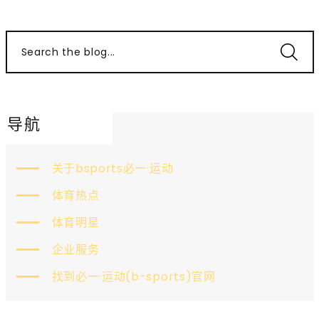
Search the blog...
导航
关于bsports必一·运动
体育热点
体育明星
企业服务
找到必一·运动(b-sports)官网