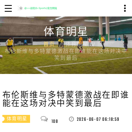
体育明星
首页
体育明星
布伦斯维与多特蒙德激战在即谁能在这场对决中
笑到最后
布伦斯维与多特蒙德激战在即谁
能在这场对决中笑到最后
2026-06-07 06:18:59
体育明星
108