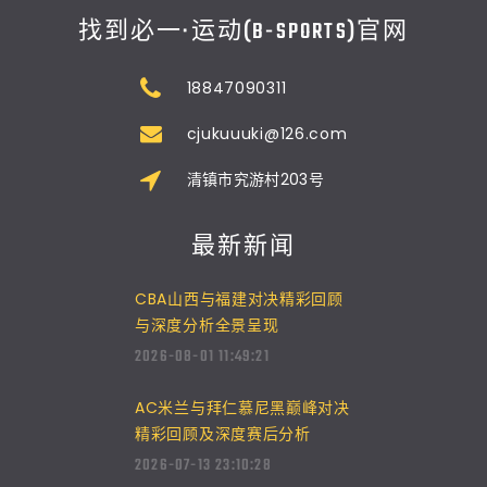
找到必一·运动(B-SPORTS)官网
18847090311
cjukuuuki@126.com
清镇市究游村203号
最新新闻
CBA山西与福建对决精彩回顾
与深度分析全景呈现
2026-08-01 11:49:21
AC米兰与拜仁慕尼黑巅峰对决
精彩回顾及深度赛后分析
2026-07-13 23:10:28