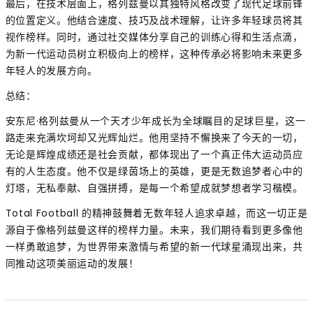
最后，在技术层面上，格列兹曼以其独特风格改变了现代足球前锋
的位置定义。他结合速度、技巧及战术理解，让许多年轻球员将其
视作榜样。同时，通过社交媒体分享自己的训练心得和生活点滴，
为新一代运动员树立积极向上的榜样，这种传承必将影响未来更多
年轻人的发展方向。
总结：
安东尼·格列兹曼从一个天才少年成长为全球瞩目的足球巨星，这一
路走来充满坎坷却又光辉灿烂。他用坚持不懈换来了今天的一切，
无论是辉煌成绩还是社会贡献，都体现出了一个真正伟大运动员应
有的人生态度。他不仅是绿茵场上的英雄，更是无数追梦者心中的
灯塔，无私奉献、自强拼搏，是每一个希望成就梦想者学习楷模。
Total Football 的精神鼓舞着无数年轻人追求卓越，而这一切正是
源自于像格列兹曼这样的榜样力量。未来，我们期待看到更多像他
一样勇敢追梦，为世界带来激情与希望的新一代球星涌现出来，共
同推动这项美丽运动的发展！