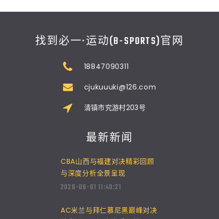
找到必一·运动(B-SPORTS)官网
18847090311
cjukuuuki@126.com
清镇市究游村203号
最新新闻
CBA山西与福建对决精彩回顾
与深度分析全景呈现
2026-08-01 11:49:21
AC米兰与拜仁慕尼黑巅峰对决