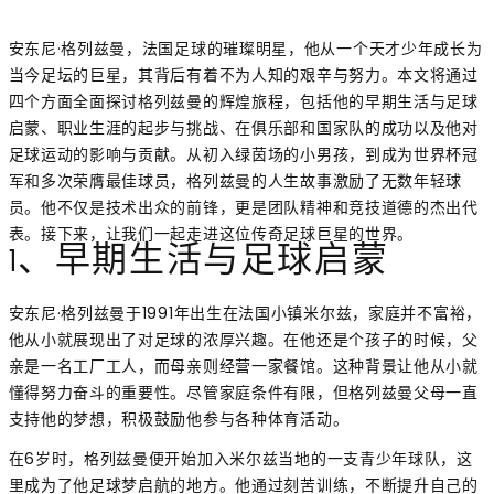
安东尼·格列兹曼，法国足球的璀璨明星，他从一个天才少年成长为
当今足坛的巨星，其背后有着不为人知的艰辛与努力。本文将通过
四个方面全面探讨格列兹曼的辉煌旅程，包括他的早期生活与足球
启蒙、职业生涯的起步与挑战、在俱乐部和国家队的成功以及他对
足球运动的影响与贡献。从初入绿茵场的小男孩，到成为世界杯冠
军和多次荣膺最佳球员，格列兹曼的人生故事激励了无数年轻球
员。他不仅是技术出众的前锋，更是团队精神和竞技道德的杰出代
表。接下来，让我们一起走进这位传奇足球巨星的世界。
1、早期生活与足球启蒙
安东尼·格列兹曼于1991年出生在法国小镇米尔兹，家庭并不富裕，
他从小就展现出了对足球的浓厚兴趣。在他还是个孩子的时候，父
亲是一名工厂工人，而母亲则经营一家餐馆。这种背景让他从小就
懂得努力奋斗的重要性。尽管家庭条件有限，但格列兹曼父母一直
支持他的梦想，积极鼓励他参与各种体育活动。
在6岁时，格列兹曼便开始加入米尔兹当地的一支青少年球队，这
里成为了他足球梦启航的地方。他通过刻苦训练，不断提升自己的