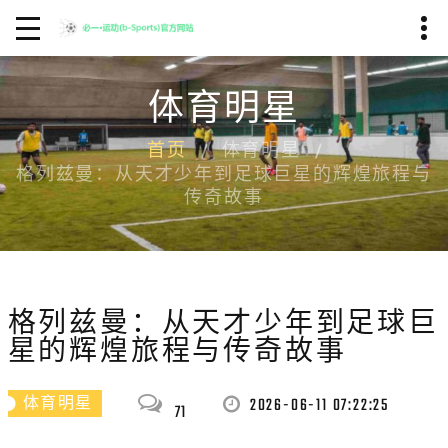
体育明星
首页
体育明星
格列兹曼：从天才少年到足球巨星的辉煌旅程与
传奇故事
格列兹曼：从天才少年到足球巨
星的辉煌旅程与传奇故事
2026-06-11 07:22:25
体育明星
71