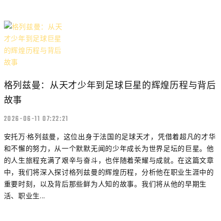
格列兹曼：从天才少年到足球巨星的辉煌历程与背后
故事
2026-06-11 07:22:21
安托万·格列兹曼，这位出身于法国的足球天才，凭借着超凡的才华
和不懈的努力，从一个默默无闻的少年成长为世界足坛的巨星。他
的人生旅程充满了艰辛与奋斗，也伴随着荣耀与成就。在这篇文章
中，我们将深入探讨格列兹曼的辉煌历程，分析他在职业生涯中的
重要时刻，以及背后那些鲜为人知的故事。我们将从他的早期生
活、职业生...