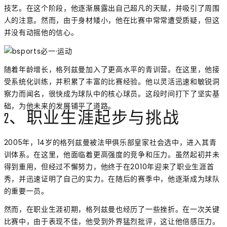
技艺。在这个阶段，他逐渐展露出自己超凡的天赋，并吸引了周围
人的注意。然而，由于身材矮小，他在比赛中常常遭受质疑，但这
并没有动摇他的信心。
随着年龄增长，格列兹曼加入了更高水平的青训营。在这里，他接
受系统化训练，并积累了丰富的比赛经验。他以灵活迅速和敏锐洞
察力而闻名，很快成为球队中的核心球员。这段时间打下了坚实基
础，为他未来的发展铺平了道路。
2、职业生涯起步与挑战
2005年，14岁的格列兹曼被法甲俱乐部皇家社会选中，进入其青
训体系。在这里，他面临着更高强度的竞争和压力。虽然起初并未
得到重用，但经过不懈努力，他终于在2010年迎来了职业生涯首
秀，并迅速证明了自己的实力。在随后的赛季中，他逐渐成为球队
的重要一员。
然而，在职业生涯初期，格列兹曼也经历了一些挫折。在一次关键
比赛中，由于表现不佳，他受到外界猛烈批评，这让他倍感压力。