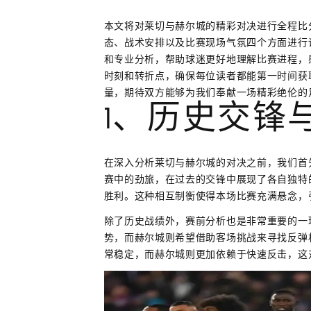
本文将对莱切与赫尔城的精彩对决进行全程比
态、战术安排以及比赛现场气氛四个方面进行
和专业分析，帮助球迷更好地理解比赛进程，
时刻和转折点，确保每位读者都能第一时间获
量，期待双方能够为我们奉献一场精彩绝伦的
1、历史交锋
在深入分析莱切与赫尔城的对决之前，我们首
赛中的劲旅，在过去的交锋中展现了各自独特
胜利。这种相互制衡使得本场比赛充满悬念，
除了历史战绩外，赛前分析也是非常重要的一
势，而赫尔城则希望借助客场挑战来寻找反弹
常稳定，而赫尔城则更加依赖于快速反击，这