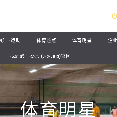
TS必一·运动
体育热点
体育明星
企
找到必一·运动(B-SPORTS)官网
体育明星