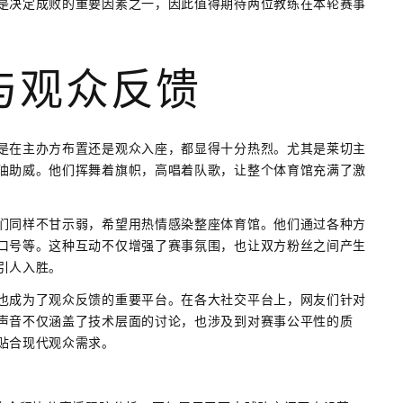
是决定成败的重要因素之一，因此值得期待两位教练在本轮赛事
与观众反馈
是在主办方布置还是观众入座，都显得十分热烈。尤其是莱切主
油助威。他们挥舞着旗帜，高唱着队歌，让整个体育馆充满了激
们同样不甘示弱，希望用热情感染整座体育馆。他们通过各种方
口号等。这种互动不仅增强了赛事氛围，也让双方粉丝之间产生
引人入胜。
也成为了观众反馈的重要平台。在各大社交平台上，网友们针对
声音不仅涵盖了技术层面的讨论，也涉及到对赛事公平性的质
贴合现代观众需求。