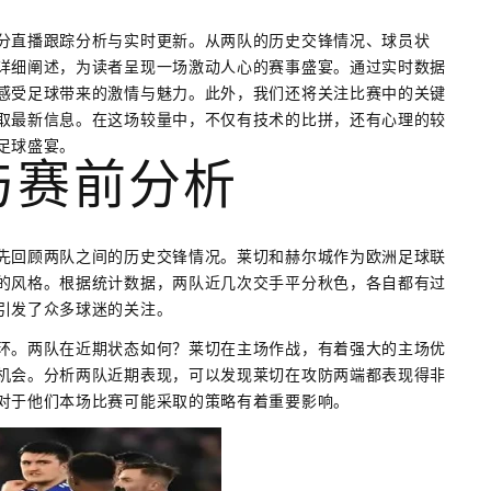
分直播跟踪分析与实时更新。从两队的历史交锋情况、球员状
详细阐述，为读者呈现一场激动人心的赛事盛宴。通过实时数据
感受足球带来的激情与魅力。此外，我们还将关注比赛中的关键
取最新信息。在这场较量中，不仅有技术的比拼，还有心理的较
足球盛宴。
与赛前分析
先回顾两队之间的历史交锋情况。莱切和赫尔城作为欧洲足球联
的风格。根据统计数据，两队近几次交手平分秋色，各自都有过
引发了众多球迷的关注。
环。两队在近期状态如何？莱切在主场作战，有着强大的主场优
机会。分析两队近期表现，可以发现莱切在攻防两端都表现得非
对于他们本场比赛可能采取的策略有着重要影响。