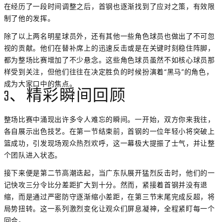
在经历了一段时间调整之后，首钢也逐渐找到了应对之策，有效限
制了他的发挥。
除了以上两名明星球员外，还有其他一些角色球员也做出了不可忽
视的贡献。他们在替补席上的迅速反击或是在关键时刻稳住阵脚，
都为整场比赛增加了不少悬念。这些角色球员虽然不如核心球员那
样受到关注，但他们往往在决定胜负的时候扮演着“黑马”的角色，
成为大家口中的焦点。
3、精彩瞬间回顾
整场比赛中涌现出许多令人难忘的瞬间。一开始，双方你来我往，
各自展示出色技艺。在第一节结束前，首钢的一位年轻小将突破上
篮成功，引发现场观众热烈欢呼，这一幕极大提振了士气，并让整
个团队进入状态。
接下来便是第二节高潮迭起，当广东队展开猛烈反击时，他们的一
记快攻三分令比分差距扩大到十分。然而，紧接着首钢并没有退
缩，而是通过严密防守逐渐缩小差距，在第三节末尾完成反超，将
局势扭转。这一系列激烈变化让观众们屏息凝神，全程紧盯每一个
回合。