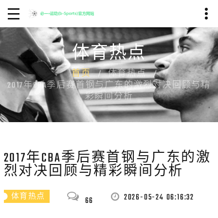
体育热点
首页
体育热点
2017年CBA季后赛首钢与广东的激烈对决回顾与精
彩瞬间分析
2017年CBA季后赛首钢与广东的激
烈对决回顾与精彩瞬间分析
2026-05-24 06:16:32
体育热点
66