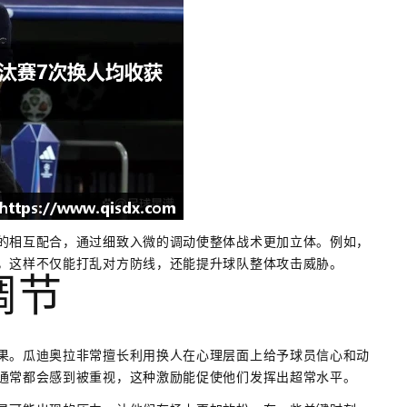
的相互配合，通过细致入微的调动使整体战术更加立体。例如，
，这样不仅能打乱对方防线，还能提升球队整体攻击威胁。
调节
果。瓜迪奥拉非常擅长利用换人在心理层面上给予球员信心和动
通常都会感到被重视，这种激励能促使他们发挥出超常水平。