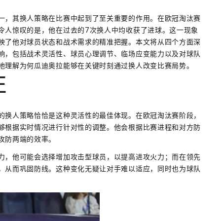
一，其换人策略在比赛中起到了至关重要的作用。在欧冠淘汰赛
令人惊叹的是，他在过去的7次换人中均收获了进球。这一现象
映了他对球员状态和战术需求的精准把握。本文将从四个方面深
响，包括战术灵活性、球员心理调节、临场应变能力以及对球队
地理解为何瓜迪奥拉能够在关键时刻通过换人改变比赛局势。
性
的换人策略恰恰是这种灵活性的最佳体现。在欧冠淘汰赛阶段，
够根据实时情况进行针对性的调整。他会根据比赛进程和对方防
攻防两端的效率。
力，他可能会选择增加攻击型球员，以提高进攻火力；而在领先
，从而巩固防线。这种变化无疑让对手难以适应，同时也为球队