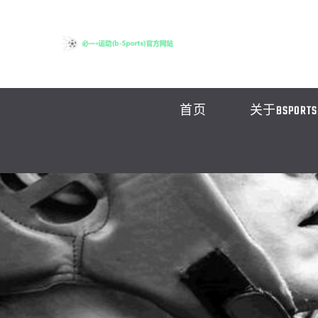
首页
关于BSPOR