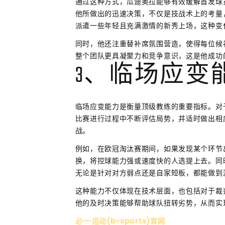
通过这种方式，瓜迪奥拉能够有效缓解首发球
他所做出的迅速决策，不仅是技战术上的考量
派遣一些年轻且充满激情的新秀上场，这种变
同时，他还注重替补席氛围营造，使得每位候
整个团队更具凝聚力和竞争意识，这是他成功
3、临场应变
临场应变能力是衡量顶级教练的重要指标。对
比赛进行过程中不断评估局势，并适时做出相
战。
例如，在欧冠淘汰赛期间，如果发现某个环节
换，将控球能力强或速度快的人选提上去。同
无论是针对对方弱点还是自家短板，都能做到
这种能力不仅体现在技术层面，也包括对于裁
他的及时决策能够帮助球队扭转劣势，从而实
必一·运动(b-sports)官网