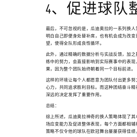
4、促进球队
最后，不可忽视的是，瓜迪奥拉的一系列换人
明白自己即便身处替补席，也有机会成为改变
望，使得全队形成良性循环。
此外，通过精确的数据分析与实战反馈，加之
练中的努力，会直接影响到实际赛事中的表现
果，因为整个团队始终朝着同一个目标前进。
这样的环境让每个人都愿意为团队付出更多努
心力，共同追求胜利目标。而这种团结奋斗精
深远的决定发挥了重要作用。
总结：
综上所述，瓜迪奥拉神奇的换人策略体现了其
场应变能力及促进整体表现，每个方面都相辅
策略不仅令他的球队在欧冠舞台屡屡获得佳绩