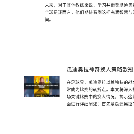
未来，对于其他教练来说，学习并借鉴瓜迪奥
全球足迷而言，他们期待看到这样充满智慧与
间。
瓜迪奥拉神奇换人策略欧冠
在足球界，瓜迪奥拉以其独特的战
常成为比赛的转折点。本文将深入
场关键比赛中的换人情况，揭示这
面进行详细阐述：首先是瓜迪奥拉的