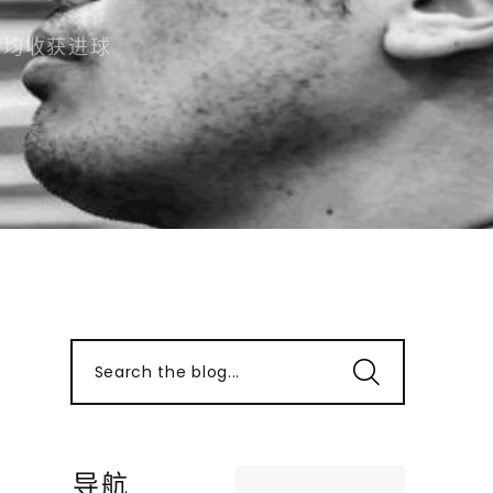
人均收获进球
Search the blog...
导航