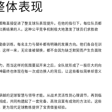
整体表现
策略直接促进了整支球队表现提升。在他的指引下，每位队员都
比赛结果的人。这种公平竞争机制极大地激发了球员们求胜欲
勤奋训练，每名主力与替补都有明确的发展方向。他们各自在训
，这样一来，无论谁被替换，都不会因为缺乏默契而产生负面效
力，而当这样的氛围蔓延开来之后，全队就形成了一股巨大的向
神最终也体现在每一次成功换人的背后，让这些看似简单却意义
卓越的足球智慧与领导才能。从战术灵活性到心理调节，再到临
相成，共同构建起了一套完备、高效且富有成效的方法论。这些
，更为现代足球教练提供了宝贵借鉴经验。