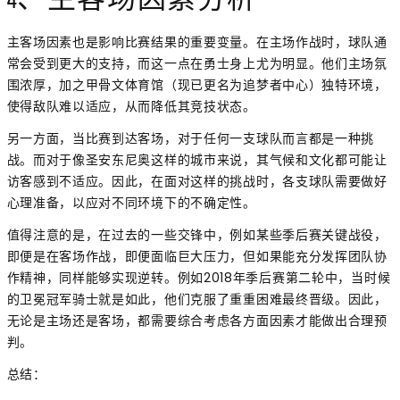
4、主客场因素分析
主客场因素也是影响比赛结果的重要变量。在主场作战时，球队通
常会受到更大的支持，而这一点在勇士身上尤为明显。他们主场氛
围浓厚，加之甲骨文体育馆（现已更名为追梦者中心）独特环境，
使得敌队难以适应，从而降低其竞技状态。
另一方面，当比赛到达客场，对于任何一支球队而言都是一种挑
战。而对于像圣安东尼奥这样的城市来说，其气候和文化都可能让
访客感到不适应。因此，在面对这样的挑战时，各支球队需要做好
心理准备，以应对不同环境下的不确定性。
值得注意的是，在过去的一些交锋中，例如某些季后赛关键战役，
即便是在客场作战，即便面临巨大压力，但如果能充分发挥团队协
作精神，同样能够实现逆转。例如2018年季后赛第二轮中，当时候
的卫冕冠军骑士就是如此，他们克服了重重困难最终晋级。因此，
无论是主场还是客场，都需要综合考虑各方面因素才能做出合理预
判。
总结：