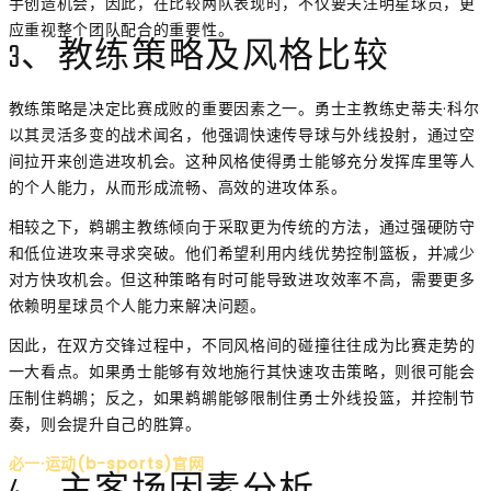
手创造机会，因此，在比较两队表现时，不仅要关注明星球员，更
应重视整个团队配合的重要性。
3、教练策略及风格比较
教练策略是决定比赛成败的重要因素之一。勇士主教练史蒂夫·科尔
以其灵活多变的战术闻名，他强调快速传导球与外线投射，通过空
间拉开来创造进攻机会。这种风格使得勇士能够充分发挥库里等人
的个人能力，从而形成流畅、高效的进攻体系。
相较之下，鹈鹕主教练倾向于采取更为传统的方法，通过强硬防守
和低位进攻来寻求突破。他们希望利用内线优势控制篮板，并减少
对方快攻机会。但这种策略有时可能导致进攻效率不高，需要更多
依赖明星球员个人能力来解决问题。
因此，在双方交锋过程中，不同风格间的碰撞往往成为比赛走势的
一大看点。如果勇士能够有效地施行其快速攻击策略，则很可能会
压制住鹈鹕；反之，如果鹈鹕能够限制住勇士外线投篮，并控制节
奏，则会提升自己的胜算。
必一·运动(b-sports)官网