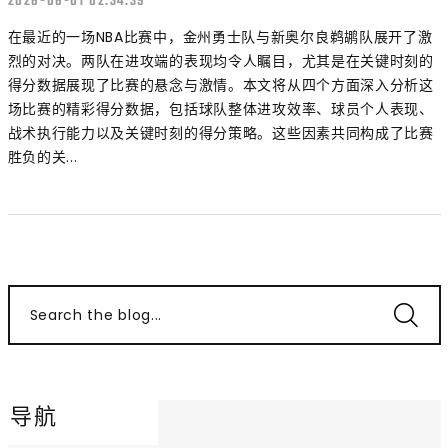
2026-06-01 02:34:39
在最近的一场NBA比赛中，金州勇士队与新奥尔良鹈鹕队展开了激
烈的对决。两队在进攻端的表现均令人瞩目，尤其是在关键时刻的
得分数据展现了比赛的悬念与激情。本文将从四个方面深入分析这
场比赛的精彩得分数据，包括球队整体进攻效率、球员个人表现、
战术执行能力以及关键时刻的得分策略。这些因素共同构成了比赛
胜负的关...
Search the blog...
导航