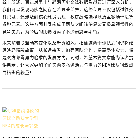
综上所述，通过对勇士与鹈鹕历史交锋数据及战绩进行深入分析，
我们可以发现两队之间存在着显著差异，这些差异不仅包括过往交
锋记录，还涉及到核心球员表现、教练战略选择以及主客场环境等
多种元素。这些方面共同构成了两队之间错综复杂又极具观赏性的
竞争关系，为今后的比赛增添了不少悬念与期待。
未来随着联盟动态变化以及新秀加入，相信这两个球队之间仍将继
续演绎精彩故事。从长远来看，加强团队合作，提高整体实力，将
是双方都需努力追求的发展方向。同时，希望本篇文章能为读者提
供启示，让大家更加了解这两支充满活力与潜力的NBA球队间激烈
而精彩的较量！