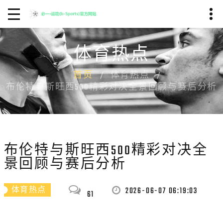
体育热点
首页
体育热点
布伦特与斯旺西500精彩对决全景回顾与赛后分析
布伦特与斯旺西500精彩对决全
景回顾与赛后分析
2026-06-07 06:19:03
体育热点
61