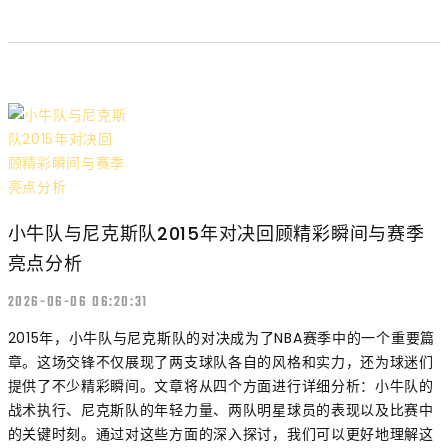
小牛队与尼克斯队2015年对决回顾精彩瞬间与赛季
亮点分析
2026-06-06 06:20:31
2015年，小牛队与尼克斯队的对决成为了NBA赛季中的一个重要篇
章。这场交锋不仅展现了两支球队各自的风格和实力，还为球迷们
提供了不少精彩瞬间。文章将从四个方面进行详细分析：小牛队的
战术执行、尼克斯队的年轻力量、两队明星球员的表现以及比赛中
的关键时刻。通过对这些方面的深入探讨，我们可以更好地理解这