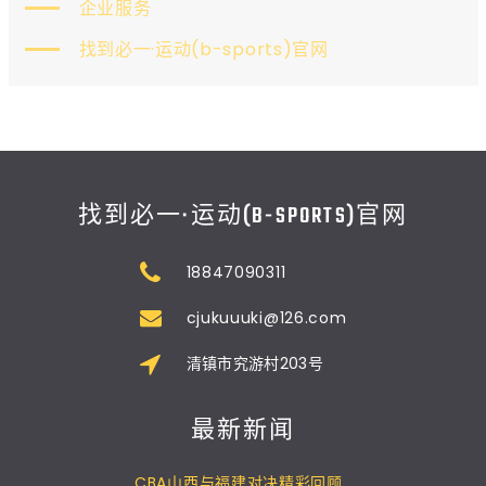
企业服务
找到必一·运动(b-sports)官网
找到必一·运动(B-SPORTS)官网
18847090311
cjukuuuki@126.com
清镇市究游村203号
最新新闻
CBA山西与福建对决精彩回顾