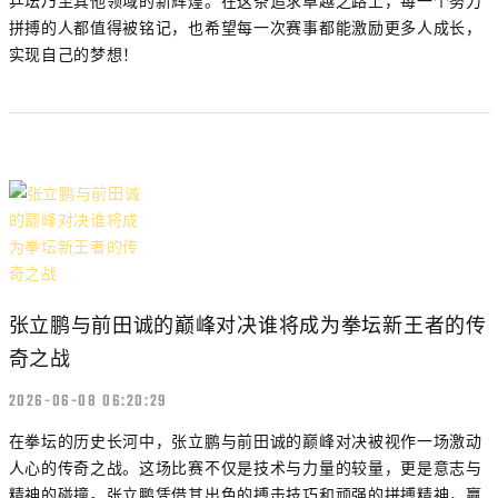
乒坛乃至其他领域的新辉煌。在这条追求卓越之路上，每一个努力
拼搏的人都值得被铭记，也希望每一次赛事都能激励更多人成长，
实现自己的梦想！
张立鹏与前田诚的巅峰对决谁将成为拳坛新王者的传
奇之战
2026-06-08 06:20:29
在拳坛的历史长河中，张立鹏与前田诚的巅峰对决被视作一场激动
人心的传奇之战。这场比赛不仅是技术与力量的较量，更是意志与
精神的碰撞。张立鹏凭借其出色的搏击技巧和顽强的拼搏精神，赢