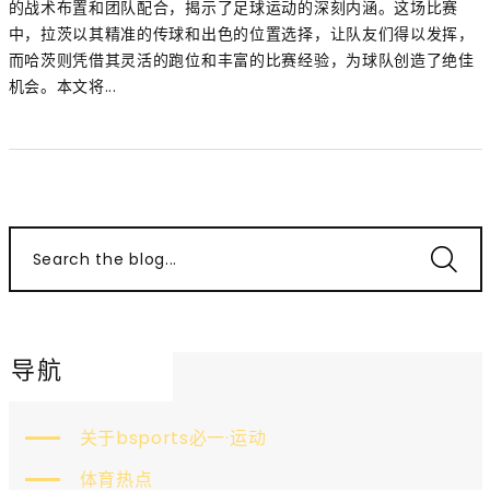
的战术布置和团队配合，揭示了足球运动的深刻内涵。这场比赛
中，拉茨以其精准的传球和出色的位置选择，让队友们得以发挥，
而哈茨则凭借其灵活的跑位和丰富的比赛经验，为球队创造了绝佳
机会。本文将...
Search the blog...
导航
关于bsports必一·运动
体育热点