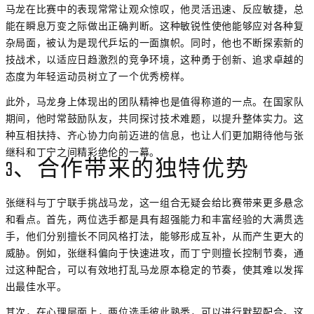
马龙在比赛中的表现常常让观众惊叹，他灵活迅速、反应敏捷，总
能在瞬息万变之际做出正确判断。这种敏锐性使他能够应对各种复
杂局面，被认为是现代乒坛的一面旗帜。同时，他也不断探索新的
技战术，以适应日趋激烈的竞争环境，这种勇于创新、追求卓越的
态度为年轻运动员树立了一个优秀榜样。
此外，马龙身上体现出的团队精神也是值得称道的一点。在国家队
期间，他时常鼓励队友，共同探讨技术难题，以提升整体实力。这
种互相扶持、齐心协力向前迈进的信息，也让人们更加期待他与张
继科和丁宁之间精彩绝伦的一幕。
3、合作带来的独特优势
张继科与丁宁联手挑战马龙，这一组合无疑会给比赛带来更多悬念
和看点。首先，两位选手都是具有超强能力和丰富经验的大满贯选
手，他们分别擅长不同风格打法，能够形成互补，从而产生更大的
威胁。例如，张继科偏向于快速进攻，而丁宁则擅长控制节奏，通
过这种配合，可以有效地打乱马龙原本稳定的节奏，使其难以发挥
出最佳水平。
其次，在心理层面上，两位选手彼此熟悉，可以进行默契配合。这