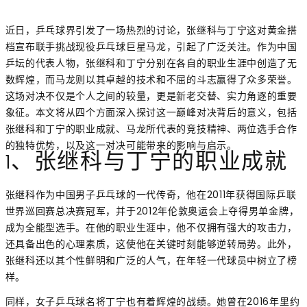
近日，乒乓球界引发了一场热烈的讨论，张继科与丁宁这对黄金搭
档宣布联手挑战现役乒乓球巨星马龙，引起了广泛关注。作为中国
乒坛的代表人物，张继科和丁宁分别在各自的职业生涯中创造了无
数辉煌，而马龙则以其卓越的技术和不屈的斗志赢得了众多荣誉。
这场对决不仅是个人之间的较量，更是新老交替、实力角逐的重要
象征。本文将从四个方面深入探讨这一巅峰对决背后的意义，包括
张继科和丁宁的职业成就、马龙所代表的竞技精神、两位选手合作
的独特优势，以及这一对决可能带来的影响与启示。
1、张继科与丁宁的职业成就
张继科作为中国男子乒乓球的一代传奇，他在2011年获得国际乒联
世界巡回赛总决赛冠军，并于2012年伦敦奥运会上夺得男单金牌，
成为全能型选手。在他的职业生涯中，他不仅拥有强大的攻击力，
还具备出色的心理素质，这使他在关键时刻能够逆转局势。此外，
张继科还以其个性鲜明和广泛的人气，在年轻一代球员中树立了榜
样。
同样，女子乒乓球名将丁宁也有着辉煌的战绩。她曾在2016年里约