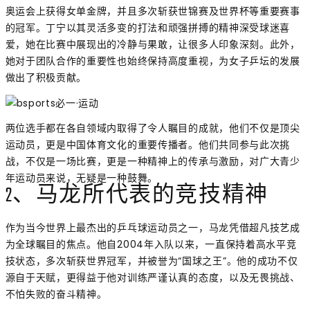
奥运会上获得女单金牌，并且多次斩获世锦赛及世界杯等重要赛事
的冠军。丁宁以其灵活多变的打法和顽强拼搏的精神深受球迷喜
爱，她在比赛中展现出的冷静与果敢，让很多人印象深刻。此外，
她对于团队合作的重要性也始终保持高度重视，为女子乒坛的发展
做出了积极贡献。
两位选手都在各自领域内取得了令人瞩目的成就，他们不仅是顶尖
运动员，更是中国体育文化的重要传播者。他们共同参与此次挑
战，不仅是一场比赛，更是一种精神上的传承与激励，对广大青少
年运动员来说，无疑是一种鼓舞。
2、马龙所代表的竞技精神
作为当今世界上最杰出的乒乓球运动员之一，马龙凭借超凡技艺成
为全球瞩目的焦点。他自2004年入队以来，一直保持着高水平竞
技状态，多次斩获世界冠军，并被誉为“国球之王”。他的成功不仅
源自于天赋，更得益于他对训练严谨认真的态度，以及无畏挑战、
不怕失败的奋斗精神。