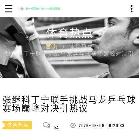
体育热点
首页
体育热点
张继科丁宁联手挑战马龙乒乓球赛场巅峰对决引
热议
张继科丁宁联手挑战马龙乒乓球
赛场巅峰对决引热议
2026-06-08 06:20:33
体育热点
54