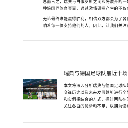
总而言之，瑞典与白俄罗斯之间即将展开的一
种跨国界体育赛事，通过激情碰撞产生的不仅
无论最终谁能赢得胜利，相信双方都会为了各
响着每一位支持他们的人。因此，让我们关注
瑞典与德国足球队最近十场
本文将深入分析瑞典与德国足球队
交锋历史以及未来发展趋势进行全
和实例相结合的方式，探讨两队在
关注各自的优势和不足，以期为读者