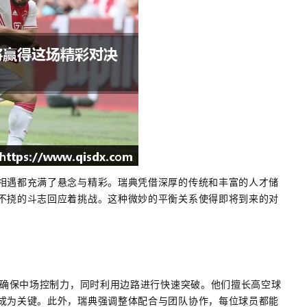
相遇都充满了悬念与精彩。瑞典凭借深厚的传统和丰富的人才储
不挠的斗志回应着挑战。这种微妙的平衡关系使得即将到来的对
以确保中场控制力，同时利用边路进行快速突破。他们擅长高空球
成为关键。此外，瑞典强调整体配合与团队协作，每位球员都能