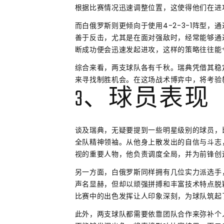
根据比赛情况迅速调整位置，这使得他们在进
而白俄罗斯则更倾向于使用4-2-3-1阵型
善于反击，尤其是在面对强敌时，经常能够通
断成功便会迅速发起进攻，这样的策略往往能
综合来看，两支球队各有千秋。瑞典凭借其稳
来寻找制胜机会。在这场战术博弈中，将考验
3、球员表现
谈及瑞典，无疑要提到一些明星级别的球员，
全队精神领袖。从他身上散发出的自信与斗志
视的重要人物，他负责调度全局，并为前锋创
另一方面，白俄罗斯同样拥有几位实力派选手
声名显赫，但却以顽强拼搏和丰富技术特点脱
比赛中的出色发挥让人印象深刻，为球队筑起
此外，两支球队都需要依靠团队合作来弥补个