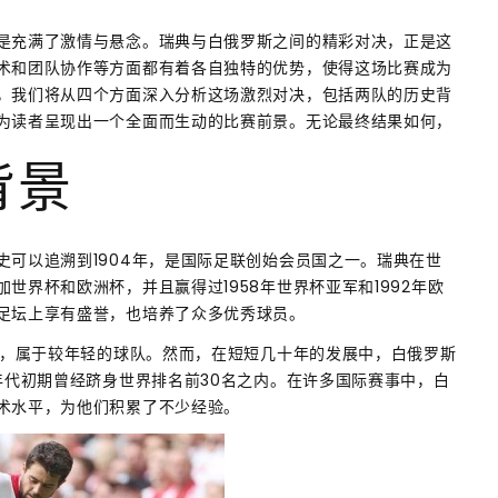
是充满了激情与悬念。瑞典与白俄罗斯之间的精彩对决，正是这
术和团队协作等方面都有着各自独特的优势，使得这场比赛成为
，我们将从四个方面深入分析这场激烈对决，包括两队的历史背
为读者呈现出一个全面而生动的比赛前景。无论最终结果如何，
背景
可以追溯到1904年，是国际足联创始会员国之一。瑞典在世
世界杯和欧洲杯，并且赢得过1958年世界杯亚军和1992年欧
足坛上享有盛誉，也培养了众多优秀球员。
年，属于较年轻的球队。然而，在短短几十年的发展中，白俄罗斯
年代初期曾经跻身世界排名前30名之内。在许多国际赛事中，白
术水平，为他们积累了不少经验。