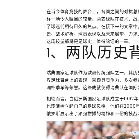
在当今体育竞技的舞台上，各国之间的对抗总
样一场令人瞩目的较量。两支球队在技术、战
了球迷们期待已久的焦点。在接下来的文章中
景、战术解析、球员表现以及未来展望，力求
这场较量都将是足球史上值得铭记的一章。
1、两队历史
瑞典国家足球队作为欧洲传统强队之一，其历史
界足球舞台上的表现一直颇具竞争力，多次参加
洲杯季军等荣誉。这些成就使得瑞典队在国际
相较而言，白俄罗斯国家足球队成立于1992
也逐渐树立起自己的足球风格，他们在2000
俄罗斯展示出了顽强拼搏的精神和不俗的技战