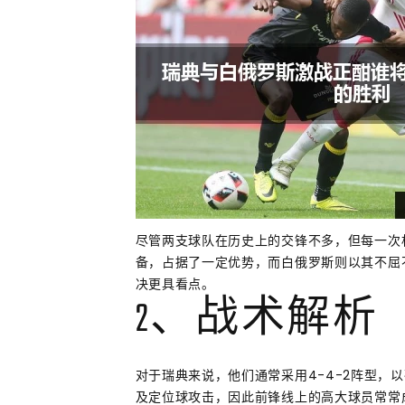
尽管两支球队在历史上的交锋不多，但每一次
备，占据了一定优势，而白俄罗斯则以其不屈
决更具看点。
2、战术解析
对于瑞典来说，他们通常采用4-4-2阵型，
及定位球攻击，因此前锋线上的高大球员常常