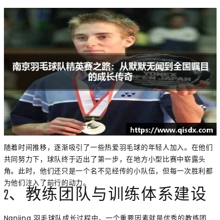
随着时间推移，逐渐吸引了一些热爱羽毛球的年轻人加入。在他们
共同努力下，球队终于迈出了第一步，在地方小型比赛中崭露头
角。此时，他们还只是一个名不见经传的小队伍，但每一次胜利都
为他们注入了前行的动力。
2、教练团队与训练体系建设
Nanjing 羽毛球队成长过程中，一个重要因素就是优秀的教练团