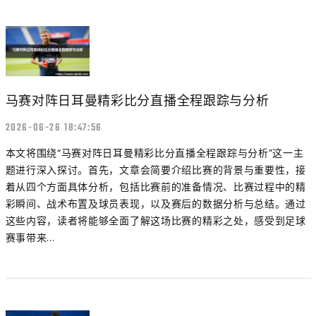
马赛对阵日耳曼精彩比分直播全程跟踪与分析
2026-06-26 18:47:56
本文将围绕“马赛对阵日耳曼精彩比分直播全程跟踪与分析”这一主
题进行深入探讨。首先，文章会简要介绍比赛的背景与重要性，接
着从四个方面具体分析，包括比赛前的准备情况、比赛过程中的精
彩瞬间、战术布置及球员表现，以及赛后的数据分析与总结。通过
这些内容，读者将能够全面了解这场比赛的精彩之处，感受到足球
赛事带来...