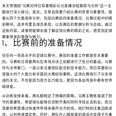
本文将围绕“马赛对阵日耳曼精彩比分直播全程跟踪与分析”这一主
题进行深入探讨。首先，文章会简要介绍比赛的背景与重要性，接
着从四个方面具体分析，包括比赛前的准备情况、比赛过程中的精
彩瞬间、战术布置及球员表现，以及赛后的数据分析与总结。通过
这些内容，读者将能够全面了解这场比赛的精彩之处，感受到足球
赛事带来的激情与魅力。
1、比赛前的准备情况
在任何一场高水平的足球比赛中，赛前的准备工作都是至关重要
的。马赛和日耳曼两队在本场对决之前都进行了充分的备战。马赛
作为法甲豪门，一直以来注重团队配合和技术能力，而日耳曼则以
其强大的个人能力和丰富的大赛经验著称。这场比赛吸引了众多球
迷的关注，不仅是因为双方实力相当，更因为各自阵容中都有世界
级球星。
从训练安排来看，两队都制定了明确的策略。马赛主教练强调了防
守的重要性，希望球队能够在控制节奏的同时寻找反击机会。而日
耳曼则希望通过快速传导球来撕开对方防线，他们特别注重边路进
攻，以利用速度优势。同时，两队在心理层面的调适也显得尤为重