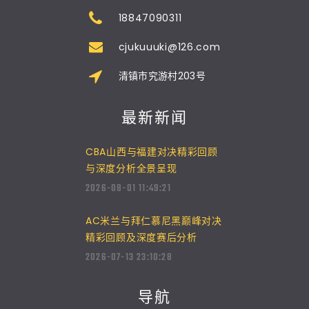
18847090311
cjukuuuki@126.com
清镇市究游村203号
最新新闻
CBA山西与福建对决精彩回顾
与深度分析全景呈现
2026-08-01 11:49:21
AC米兰与拜仁慕尼黑巅峰对决
精彩回顾及深度赛后分析
2026-07-13 23:10:28
导航