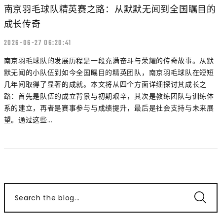
南京羽毛球队精英赛之路：从默默无闻到全国瞩目的
成长传奇
2026-06-27 06:20:41
南京羽毛球队的发展历程是一段充满奋斗与荣耀的传奇故事。从默
默无闻的小队伍到如今全国瞩目的精英团队，南京羽毛球队在短短
几年间取得了显著的成就。本文将从四个方面详细探讨其成长之
路：首先是队伍的成立背景与初期艰辛，其次是教练团队与训练体
系的建立，再者是赛事参与与成绩提升，最后是社会支持与未来展
望。通过这些...
Search the blog...