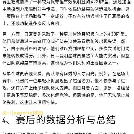
赛主教练选择了一种较为保守但有效果明显的4231阵型，通过加强
中场控制力来限制对手传递，同时依靠边路突破创造进攻机会。这
一策略在上半场取得了一定成效，不仅有效地遏制住了日耳曼的攻
击，还成功制造多次反击良机。
另一方面，日耳曼则采取了一种更加冒险且积极向上的433阵型。
他们希望通过三前锋压迫式打法来迫使马赛后防线出现失误。然
而，由于面对严密防守，他们难以找到理想空间，多次尝试射门均
未能转换成得分。此外，日耳曼明星球员虽然个人能力突出，但整
体团队默契度有待提高，这也成为他们失利的重要因素之一。
从单个球员表现来看，两队都有优秀的人才闪光。例如，在这场比
赛中，马赛的一位年轻小将展现出了超强潜力，他不仅参与了进
攻，还在防守上给予球队极大支持。而日耳曼方面，则是一名经验
丰富后卫表现稳健，多次化解危险。但遗憾的是，他们无法阻止最
终失利，这也让人深感惋惜。
必一(bsports)运动
4、赛后的数据分析与总结