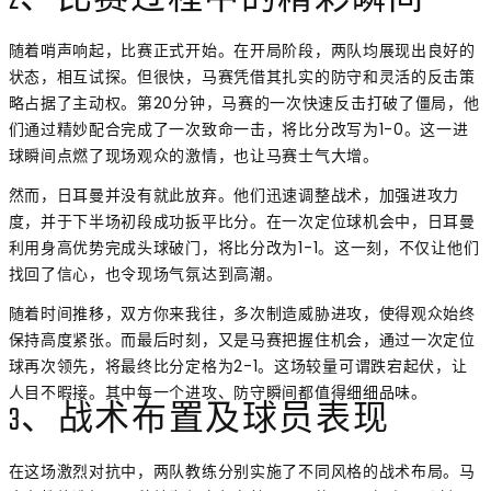
随着哨声响起，比赛正式开始。在开局阶段，两队均展现出良好的
状态，相互试探。但很快，马赛凭借其扎实的防守和灵活的反击策
略占据了主动权。第20分钟，马赛的一次快速反击打破了僵局，他
们通过精妙配合完成了一次致命一击，将比分改写为1-0。这一进
球瞬间点燃了现场观众的激情，也让马赛士气大增。
然而，日耳曼并没有就此放弃。他们迅速调整战术，加强进攻力
度，并于下半场初段成功扳平比分。在一次定位球机会中，日耳曼
利用身高优势完成头球破门，将比分改为1-1。这一刻，不仅让他们
找回了信心，也令现场气氛达到高潮。
随着时间推移，双方你来我往，多次制造威胁进攻，使得观众始终
保持高度紧张。而最后时刻，又是马赛把握住机会，通过一次定位
球再次领先，将最终比分定格为2-1。这场较量可谓跌宕起伏，让
人目不暇接。其中每一个进攻、防守瞬间都值得细细品味。
3、战术布置及球员表现
在这场激烈对抗中，两队教练分别实施了不同风格的战术布局。马