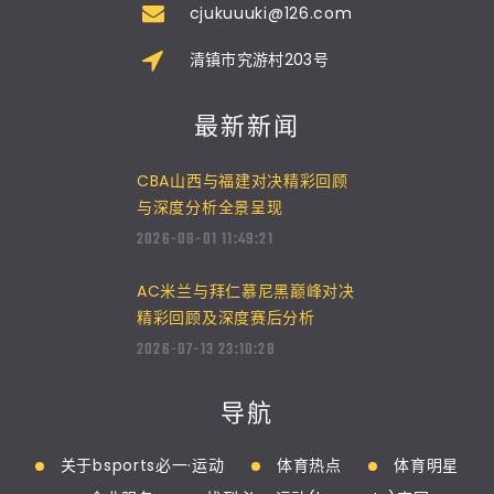
cjukuuuki@126.com
清镇市究游村203号
最新新闻
CBA山西与福建对决精彩回顾
与深度分析全景呈现
2026-08-01 11:49:21
AC米兰与拜仁慕尼黑巅峰对决
精彩回顾及深度赛后分析
2026-07-13 23:10:28
导航
关于bsports必一·运动
体育热点
体育明星