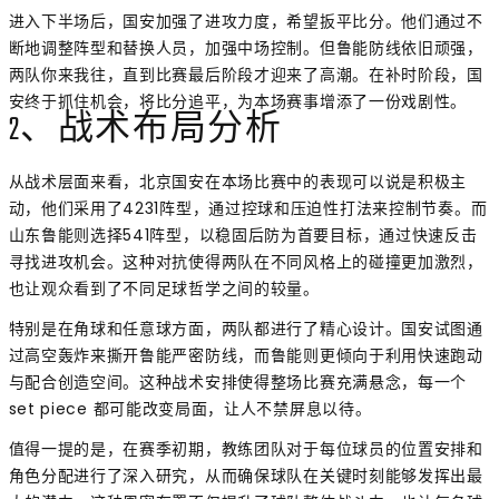
进入下半场后，国安加强了进攻力度，希望扳平比分。他们通过不
断地调整阵型和替换人员，加强中场控制。但鲁能防线依旧顽强，
两队你来我往，直到比赛最后阶段才迎来了高潮。在补时阶段，国
安终于抓住机会，将比分追平，为本场赛事增添了一份戏剧性。
2、战术布局分析
从战术层面来看，北京国安在本场比赛中的表现可以说是积极主
动，他们采用了4231阵型，通过控球和压迫性打法来控制节奏。而
山东鲁能则选择541阵型，以稳固后防为首要目标，通过快速反击
寻找进攻机会。这种对抗使得两队在不同风格上的碰撞更加激烈，
也让观众看到了不同足球哲学之间的较量。
特别是在角球和任意球方面，两队都进行了精心设计。国安试图通
过高空轰炸来撕开鲁能严密防线，而鲁能则更倾向于利用快速跑动
与配合创造空间。这种战术安排使得整场比赛充满悬念，每一个
set piece 都可能改变局面，让人不禁屏息以待。
值得一提的是，在赛季初期，教练团队对于每位球员的位置安排和
角色分配进行了深入研究，从而确保球队在关键时刻能够发挥出最