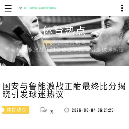
体育热点
首页
体育热点
国安与鲁能激战正酣最终比分揭晓引发球迷热议
国安与鲁能激战正酣最终比分揭
晓引发球迷热议
2026-06-04 06:21:25
体育热点
71