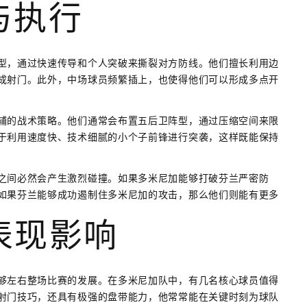
与执行
型，通过快速传导和个人突破来撕裂对方防线。他们擅长利用边
成射门。此外，中场球员频繁插上，也使得他们可以形成多点开
辅的战术策略。他们通常会布置五后卫阵型，通过压缩空间来限
于利用速度快、技术细腻的小个子前锋进行突袭，这样既能保持
之间必然会产生激烈碰撞。如果多米尼加能够打破芬兰严密防
如果芬兰能够成功遏制住多米尼加的攻击，那么他们则能有更多
表现影响
够左右整场比赛的发展。在多米尼加队中，有几名核心球员值得
射门技巧，还具有极强的盘带能力，他常常能在关键时刻为球队