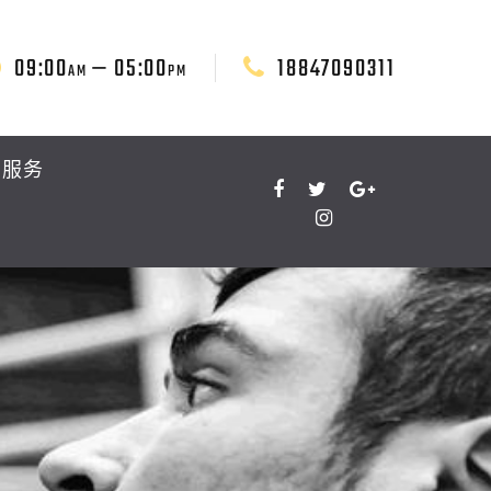
09:00
— 05:00
18847090311
AM
PM
业服务