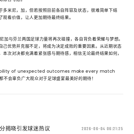
于多米尼，加，但若按照目前各自阵容及状态，很难简单下结
了观看价值，让人更加期待最终结果。
，多米尼加与芬兰两国足球力量将再次碰撞，各自背负着荣耀与梦想。
自己优势并克服不足，将成为决定成败的重要因素。从近期状态
，本次对决都充满着紧张感与期待感，相信无论最终结果如何，
sibility of unexpected outcomes make every match
一切都不会辜负广大观众对于足球盛宴最美好的期待！
分揭晓引发球迷热议
2026-06-04 06:21:25