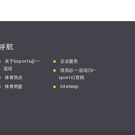
导航
关于bsports必一·
企业服务
运动
找到必一·运动(b-
体育热点
sports)官网
体育明星
SiteMap