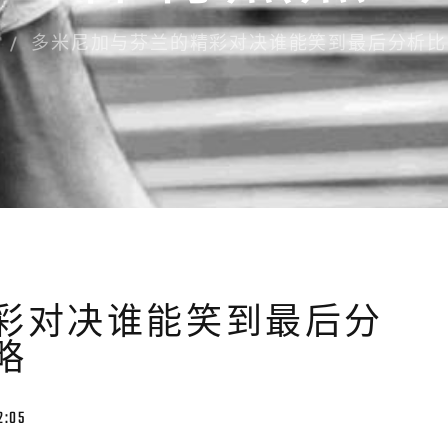
多米尼加与芬兰的精彩对决谁能笑到最后分析比
彩对决谁能笑到最后分
略
2:05