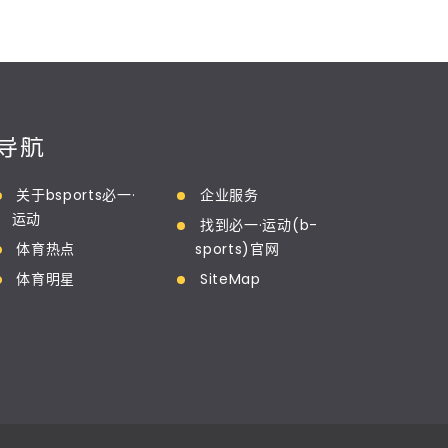
导航
关于bsports必一·
企业服务
运动
找到必一·运动(b-
体育热点
sports)官网
体育明星
SiteMap