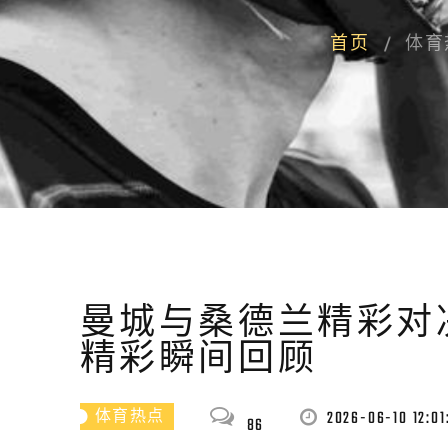
首页
体育
曼城与桑德兰精彩对
精彩瞬间回顾
2026-06-10 12:01
体育热点
86