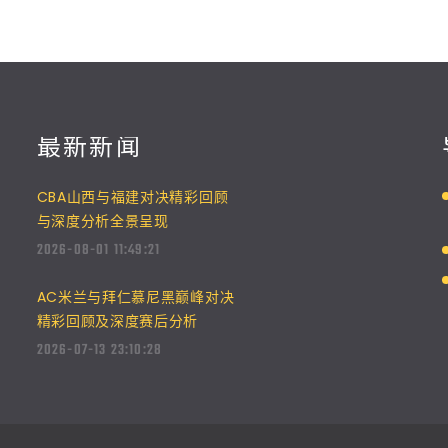
最新新闻
CBA山西与福建对决精彩回顾
与深度分析全景呈现
2026-08-01 11:49:21
AC米兰与拜仁慕尼黑巅峰对决
精彩回顾及深度赛后分析
2026-07-13 23:10:28