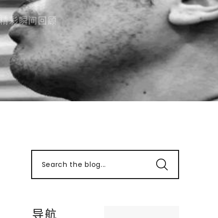
精彩瞬间回顾
Search the blog...
导航