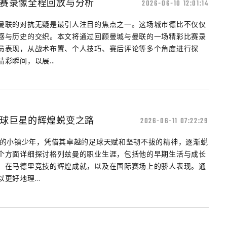
赛录像全程回放与分析
2026-06-10 12:01:14
曼联的对抗无疑是最引人注目的焦点之一。这场城市德比不仅仅
感与历史的交织。本文将通过回顾曼城与曼联的一场精彩比赛录
员表现，从战术布置、个人技巧、赛后评论等多个角度进行探
彩瞬间，以展...
球巨星的辉煌蜕变之路
2026-06-11 07:22:29
国的小镇少年，凭借其卓越的足球天赋和坚韧不拔的精神，逐渐蜕
个方面详细探讨格列兹曼的职业生涯，包括他的早期生活与成长
、在马德里竞技的辉煌成就，以及在国际赛场上的骄人表现。通
更好地理...