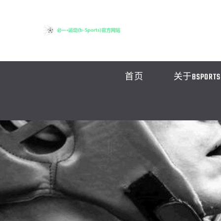
首页
关于BSPOR