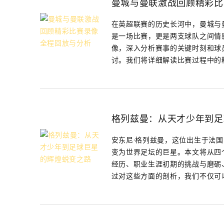
曼城与曼联激战回顾精彩比
在英超联赛的历史长河中，曼城与
是一场比赛，更是两支球队之间情
像，深入分析赛事的关键时刻和球
讨。我们将详细解读比赛过程中的精
格列兹曼：从天才少年到足
安东尼·格列兹曼，这位出生于法
变为世界足坛的巨星。本文将从四
经历、职业生涯初期的挑战与磨砺
过对这些方面的剖析，我们不仅可以