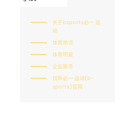
关于bsports必一·运
动
体育热点
体育明星
企业服务
找到必一·运动(b-
sports)官网