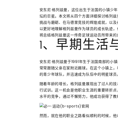
安东尼·格列兹曼，这位出生于法国的小镇少
坛的巨星。本文将从四个方面详细探讨格列兹
挑战与磨砺、在马德里竞技的辉煌成就，以及
以更好地理解格列兹曼作为球员的成长轨迹，
将总结格列兹曼这一传奇足球运动员所带来的
1、早期生活
安东尼·格列兹曼于1991年生于法国南部的
常常跟随父亲在家附近踢球。在这个小镇上，
的青少年球队，并迅速成为队伍中的明星球员
随着年龄的增长，格列兹曼展现出了过人的技
行试训。这一机会是他职业生涯的重要转折点
水平的竞争，通过不懈努力，他成功获得了教
然而，就在他的职业之路看似顺利的时候，他