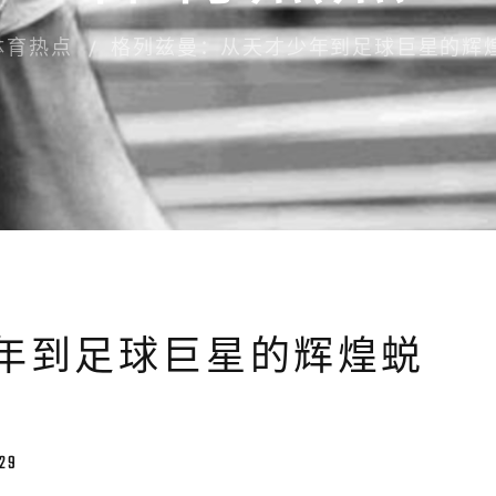
体育热点
格列兹曼：从天才少年到足球巨星的辉
年到足球巨星的辉煌蜕
:29