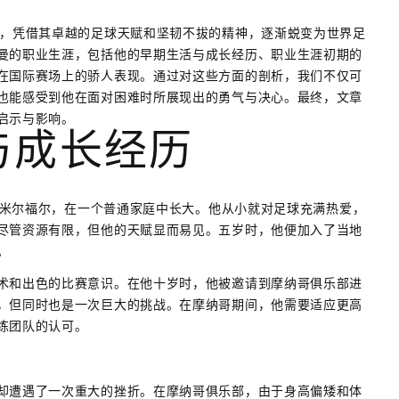
年，凭借其卓越的足球天赋和坚韧不拔的精神，逐渐蜕变为世界足
曼的职业生涯，包括他的早期生活与成长经历、职业生涯初期的
在国际赛场上的骄人表现。通过对这些方面的剖析，我们不仅可
也能感受到他在面对困难时所展现出的勇气与决心。最终，文章
启示与影响。
与成长经历
小镇米尔福尔，在一个普通家庭中长大。他从小就对足球充满热爱，
尽管资源有限，但他的天赋显而易见。五岁时，他便加入了当地
。
术和出色的比赛意识。在他十岁时，他被邀请到摩纳哥俱乐部进
，但同时也是一次巨大的挑战。在摩纳哥期间，他需要适应更高
练团队的认可。
却遭遇了一次重大的挫折。在摩纳哥俱乐部，由于身高偏矮和体