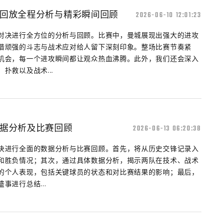
回放全程分析与精彩瞬间回顾
2026-06-10 12:01:23
对决进行全方位的分析与回顾。比赛中，曼城展现出强大的进攻
借顽强的斗志与战术应对给人留下深刻印象。整场比赛节奏紧
机会，每一个进攻瞬间都让观众热血沸腾。此外，我们还会深入
扑救以及战术...
据分析及比赛回顾
2026-06-13 06:20:38
决进行全面的数据分析与比赛回顾。首先，将从历史交锋记录入
和胜负情况；其次，通过具体数据分析，揭示两队在技术、战术
的个人表现，包括关键球员的状态和对比赛结果的影响；最后，
事进行总结...