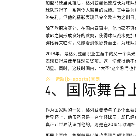
加盟马德里竞技后，格列兹曼迅速成长为球队
球队取得了一系列令人瞩目的成绩。其中最为重
终失利，但他的精彩表现已令全欧洲为之侧目
除了欧冠决赛外，在国内赛事中，他也毫不逊
蒙尼之间形成良好的默契，使得球队战术更加
键比赛来临时，总能看到他挺身而出，为球队
2018年，是格列兹曼职业生涯中的又一个高
表现获得最佳年轻球员奖项。这一切使得他不
明星。同时，这段时间内，“大圣”这个称号
必一·运动(b-sports)官网
4、国际舞台
作为国家队的一员，格列兹曼参与了多个重要国
世界杯上，他虽然只是一名年轻球员，却已经
真正让世界认识到他的，则是在2016年欧洲
那届比赛中，格列兹曼以惊艳表现引领法国队