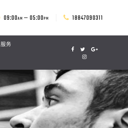
09:00
— 05:00
18847090311
AM
PM
业服务