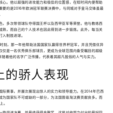
核心。他以超强的进攻能力和极佳的位置感，在短时间内便帮助
要的是2016年欧洲冠军联赛决赛中，与同城对手皇马交锋虽最
。
色，多次带领球队夺得国王杯以及西甲亚军等荣誉。他与教练西
成熟，而自己的个人技术也因此得到进一步锻炼。此外，每当关
打入制胜进球。
光时刻，那一年他帮助法国国家队赢得世界杯冠军，并且凭借优异
仅仅是一名优秀俱乐部球员，更成为全球范围内备受瞩目的超级
也伴随着他的名字广泛传播，代表着其超凡脱俗的人气与实力。
上的骄人表现
际赛事，并屡次展现出惊人的实力和领导能力。在2014年巴西
成为国家队不可或缺的一部分，为法国晋级淘汰赛贡献良多。而
杯上。
一路闯进决赛，并最终获得金靴奖，这是对他努力付出的最好回