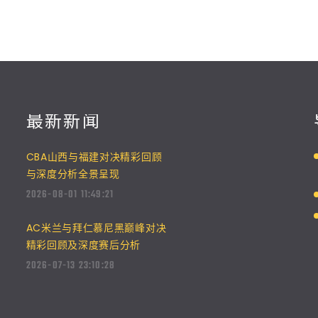
最新新闻
CBA山西与福建对决精彩回顾
与深度分析全景呈现
2026-08-01 11:49:21
AC米兰与拜仁慕尼黑巅峰对决
精彩回顾及深度赛后分析
2026-07-13 23:10:28