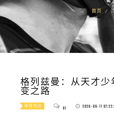
首页
格列兹曼：从天才少
变之路
2026-06-11 07:22
体育热点
61